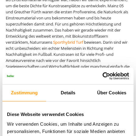
um die beste Dichte für Kunstrasenplätze zu entwickeln. Mainz 05
und Greuther Fürth waren die ersten Profivereine, die Naturkork als
Einstreumaterial von uns bekommen haben und bis heute
superzufrieden damit sind. Für uns gehören Höchstleistung und
Nachhaltigkeit zusammen. Das haben wir gerade wieder mit der
Entwicklung des weltweit ersten, mit Biokunststofffasern
verstärktem, Naturrasens
Sporthybrid Turf
bewiesen. Darin sind wir
echt unbescheiden: ein echter Meilenstein in Richtung mehr
Nachhaltigkeit im Fußball. Kunstrasen ist für viele Profi- und
Amateurvereine nach wie vor der Favorit hinsichtlich
Spieleigenschaften und Wirtschaftlichkeit oder manchmal einfach die
einzige Option. In Sachen Umweltverträglichkeit schneidet
Kunstrasen allerdings eher schlecht ab. Der Abrieb der
Kunststofffasern bleibt am Fußballschuh in Form von Mikroplastik
hängen und wandert über die Waschmaschinen in die Kanalisation.
Zustimmung
Details
Über Cookies
Zusätzlich spült Regen den Abrieb von Fasern und
Kunststoffgranulaten ins Grundwasser. Da Mikroplastik mittlerweile
die Arktis erreicht hat, sollten wir spätestens jetzt über ökologisch
Diese Webseite verwendet Cookies
verträglichere Platzarten nachdenken.
Wir verwenden Cookies, um Inhalte und Anzeigen zu
Kork ist ein Naturtalent
personalisieren, Funktionen für soziale Medien anbieten
Gleich vorweg: Wegen unseres Korkgranulats werden keine