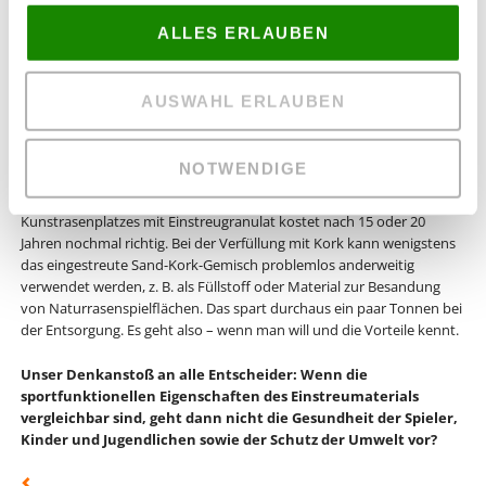
nicht. Korkgranulat heizt sich unter Sonneneinstrahlung weniger
stark auf und ist weicher als Granulate aus Kunststoff. Okay, und wo
ALLES ERLAUBEN
ist jetzt der Haken? Es gibt keinen Wirklichen. Kunstrasenplätzen mit
Korkgranulat müssen höchstens nach Trockenperioden, die durch
Starkregen beendet werden, nachgebürstet werden. Oder, bei
AUSWAHL ERLAUBEN
intensivem Spielbetrieb, nachgranuliert werden, weil die
Verschleißfestigkeit nicht so hoch ist, wie bei Gummi- oder
Kunststoffgranulaten. Die Vorteile überwiegen, wenn man die
NOTWENDIGE
Faktoren Umwelttoxizität, Gesundheit und Nachhaltigkeit über den
gesamten Lebenszyklus hinweg berücksichtigt. Die Entsorgung eines
Kunstrasenplatzes mit Einstreugranulat kostet nach 15 oder 20
Jahren nochmal richtig. Bei der Verfüllung mit Kork kann wenigstens
das eingestreute Sand-Kork-Gemisch problemlos anderweitig
verwendet werden, z. B. als Füllstoff oder Material zur Besandung
von Naturrasenspielflächen. Das spart durchaus ein paar Tonnen bei
der Entsorgung. Es geht also – wenn man will und die Vorteile kennt.
Unser Denkanstoß an alle Entscheider: Wenn die
sportfunktionellen Eigenschaften des Einstreumaterials
vergleichbar sind, geht dann nicht die Gesundheit der Spieler,
Kinder und Jugendlichen sowie der Schutz der Umwelt vor?