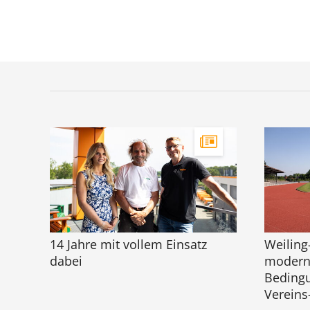
14 Jahre mit vollem Einsatz
Weiling
dabei
moderni
Bedingu
Vereins