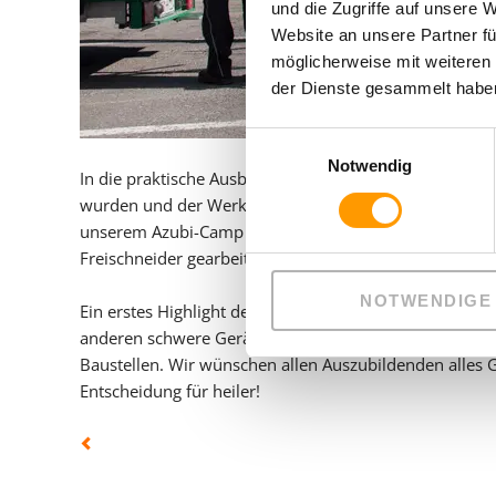
und die Zugriffe auf unsere 
Website an unsere Partner fü
möglicherweise mit weiteren
der Dienste gesammelt haben
Einwilligungsauswahl
Notwendig
In die praktische Ausbildung ging es an den folgende
wurden und der Werkzeug-Anhänger einmal aus- und w
unserem Azubi-Camp haben die acht Azubis die Hecke 
Freischneider gearbeitet.
NOTWENDIGE
Ein erstes Highlight der Ausbildung stand zu Beginn d
anderen schwere Geräte, wie z.B. Rüttelplatten. Demnäc
Baustellen. Wir wünschen allen Auszubildenden alles 
Entscheidung für heiler!