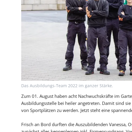
Nachhaltigkeit
Das Ausbildungs-Team 2022 im ganzer Stärke.
Zum 01. August haben acht Nachwuchskräfte im Garten
Ausbildungsstelle bei heiler angetreten. Damit sind si
von Sportplätzen zu werden. Jetzt steht eine spannende
Frisch an Bord durften die Auszubildenden Vanessa, O
zunächst alles kennenlernen inkl. Firmenrundgang, V