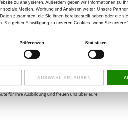
Website zu analysieren. Außerdem geben wir Informationen zu I
r soziale Medien, Werbung und Analysen weiter. Unsere Partner
 Daten zusammen, die Sie ihnen bereitgestellt haben oder die s
. Sie geben Einwilligung zu unseren Cookies, wenn Sie unsere 
Präferenzen
Statistiken
n Tagen. Nachdem essenzielle Werkzeuge und Geräte erklärt
ieder eingeräumt war, durfte Hand angelegt werden. In
gestutzt, Rasengemäht, Unkraut gejätet und mit dem
AUSWAHL ERLAUBEN
A
er zweiten Woche an: Es ging endlich auf die Maschinen und
hst geht es weiter in der Berufsschule sowie auf die ersten
Gute für Ihre Ausbildung und freuen uns über eure