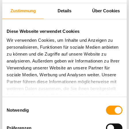
Schottertragschicht und für den Kraftabbau eine gebundene
elastische Tragschicht. Dazu wurden Bodenhülsen für die Tore und
Zustimmung
Details
Über Cookies
Eckfahnen verbaut.
Abgerundet hat das heiler-Team die Anlage an der Hiltroper Straße
mit 275 Meter Barrieren und Pflasterflächen von 1210
Diese Webseite verwendet Cookies
Quadratmetern. So finden Trainer, Familien, Zuschauer und
Wir verwenden Cookies, um Inhalte und Anzeigen zu
Talentscouts ausreichend Platz, um das Geschehen auf dem Spielfeld
zu verfolgen. Wir wünschen dem „Talentwerk“ des VfL Bochum viel
personalisieren, Funktionen für soziale Medien anbieten
Spaß und Erfolg auf der neuen Spielstätte.
zu können und die Zugriffe auf unsere Website zu
analysieren. Außerdem geben wir Informationen zu Ihrer
Verwendung unserer Website an unsere Partner für
soziale Medien, Werbung und Analysen weiter. Unsere
Partner führen diese Informationen möglicherweise mit
weiteren Daten zusammen, die Sie ihnen bereitgestellt
haben oder die sie im Rahmen Ihrer Nutzung der Dienste
gesammelt haben. Sie geben Einwilligung zu unseren
Einwilligungsauswahl
Cookies, wenn Sie unsere Webseite weiterhin nutzen.
Notwendig
Präferenzen