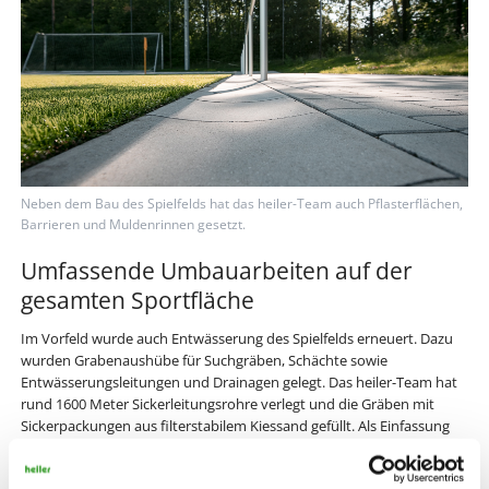
Neben dem Bau des Spielfelds hat das heiler-Team auch Pflasterflächen,
Barrieren und Muldenrinnen gesetzt.
Umfassende Umbauarbeiten auf der
gesamten Sportfläche
Im Vorfeld wurde auch Entwässerung des Spielfelds erneuert. Dazu
wurden Grabenaushübe für Suchgräben, Schächte sowie
Entwässerungsleitungen und Drainagen gelegt. Das heiler-Team hat
rund 1600 Meter Sickerleitungsrohre verlegt und die Gräben mit
Sickerpackungen aus filterstabilem Kiessand gefüllt. Als Einfassung
wurden Muldensteinen und Entwässerungsrinnen gesetzt. Als Basis
für das Kunstrasensystem dienen eine ungebundene