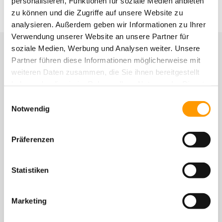
personalisieren, Funktionen für soziale Medien anbieten
zu können und die Zugriffe auf unsere Website zu
analysieren. Außerdem geben wir Informationen zu Ihrer
Verwendung unserer Website an unsere Partner für
Weitere Nachrichten
soziale Medien, Werbung und Analysen weiter. Unsere
Partner führen diese Informationen möglicherweise mit
weiteren Daten zusammen, die Sie ihnen bereitgestellt
haben oder die sie im Rahmen Ihrer Nutzung der Dienste
gesammelt haben. Sie geben Einwilligung zu unseren
Einwilligungsauswahl
Cookies, wenn Sie unsere Webseite weiterhin nutzen.
Notwendig
Präferenzen
Statistiken
14 Jahre mit vollem Einsatz dabei
Marketing