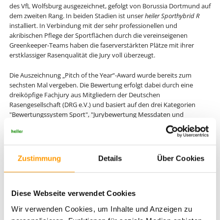
des VfL Wolfsburg ausgezeichnet, gefolgt von Borussia Dortmund auf
dem zweiten Rang. In beiden Stadien ist unser
heiler Sporthybrid R
installiert. In Verbindung mit der sehr professionellen und
akribischen Pflege der Sportflächen durch die vereinseigenen
Greenkeeper-Teams haben die faserverstärkten Plätze mit ihrer
erstklassiger Rasenqualität die Jury voll überzeugt.
Die Auszeichnung „Pitch of the Year“-Award wurde bereits zum
sechsten Mal vergeben. Die Bewertung erfolgt dabei durch eine
dreiköpfige Fachjury aus Mitgliedern der Deutschen
Rasengesellschaft (DRG e.V.) und basiert auf den drei Kategorien
"Bewertungssystem Sport", "Jurybewertung Messdaten und
Benotung" sowie der Eigenprüfung der Jury vor Ort. In der Kategorie
„Bewertungssystem Sport“ gaben nach jedem Spiel der abgelaufenen
Saison jeweils die Kapitäne beider Clubs und der Schiedsrichter ihr
Urteil über den Zustand des Spielfeldes auf einer Skala zwischen 1
Zustimmung
Details
Über Cookies
(schlecht) und 5 (exzellent) ab. Die Addition des Notendurchschnitts
pro Spiel ergibt eine Punkttabelle, die in die Gesamtbewertung
einfließt.
Diese Webseite verwendet Cookies
Wir verwenden Cookies, um Inhalte und Anzeigen zu