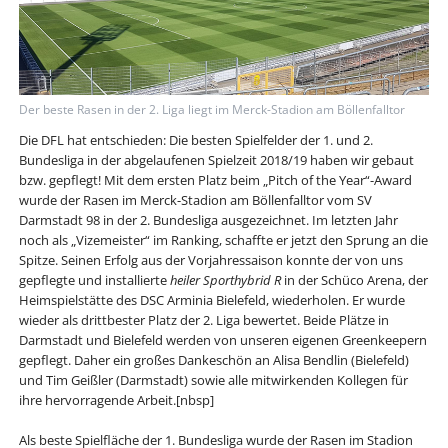
Der beste Rasen in der 2. Liga liegt im Merck-Stadion am Böllenfalltor
Die DFL hat entschieden: Die besten Spielfelder der 1. und 2.
Bundesliga in der abgelaufenen Spielzeit 2018/19 haben wir gebaut
bzw. gepflegt! Mit dem ersten Platz beim „Pitch of the Year“-Award
wurde der Rasen im Merck-Stadion am Böllenfalltor vom SV
Darmstadt 98 in der 2. Bundesliga ausgezeichnet. Im letzten Jahr
noch als „Vizemeister“ im Ranking, schaffte er jetzt den Sprung an die
Spitze. Seinen Erfolg aus der Vorjahressaison konnte der von uns
gepflegte und installierte
heiler Sporthybrid R
in der Schüco Arena, der
Heimspielstätte des DSC Arminia Bielefeld, wiederholen. Er wurde
wieder als drittbester Platz der 2. Liga bewertet. Beide Plätze in
Darmstadt und Bielefeld werden von unseren eigenen Greenkeepern
gepflegt. Daher ein großes Dankeschön an Alisa Bendlin (Bielefeld)
und Tim Geißler (Darmstadt) sowie alle mitwirkenden Kollegen für
ihre hervorragende Arbeit.[nbsp]
Als beste Spielfläche der 1. Bundesliga wurde der Rasen im Stadion