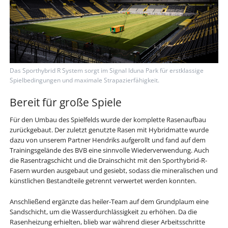
Das Sporthybrid R System sorgt im Signal Iduna Park für erstklassige
Spielbedingungen und maximale Strapazierfähigkeit.
Bereit für große Spiele
Für den Umbau des Spielfelds wurde der komplette Rasenaufbau
zurückgebaut. Der zuletzt genutzte Rasen mit Hybridmatte wurde
dazu von unserem Partner Hendriks aufgerollt und fand auf dem
Trainingsgelände des BVB eine sinnvolle Wiederverwendung. Auch
die Rasentragschicht und die Drainschicht mit den Sporthybrid-R-
Fasern wurden ausgebaut und gesiebt, sodass die mineralischen und
künstlichen Bestandteile getrennt verwertet werden konnten.
Anschließend ergänzte das heiler-Team auf dem Grundplaum eine
Sandschicht, um die Wasserdurchlässigkeit zu erhöhen. Da die
Rasenheizung erhielten, blieb war während dieser Arbeitsschritte