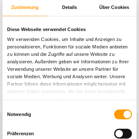
Zustimmung
Details
Über Cookies
Diese Webseite verwendet Cookies
Wir verwenden Cookies, um Inhalte und Anzeigen zu
personalisieren, Funktionen für soziale Medien anbieten
zu können und die Zugriffe auf unsere Website zu
Der Kunstrasenplatz in Halle (Westf.) fügt sich in das neue
De
analysieren. Außerdem geben wir Informationen zu Ihrer
Sportzentrum ein.
Verwendung unserer Website an unsere Partner für
soziale Medien, Werbung und Analysen weiter. Unsere
Partner führen diese Informationen möglicherweise mit
weiteren Daten zusammen, die Sie ihnen bereitgestellt
haben oder die sie im Rahmen Ihrer Nutzung der Dienste
gesammelt haben. Sie geben Einwilligung zu unseren
Einwilligungsauswahl
Cookies, wenn Sie unsere Webseite weiterhin nutzen.
Notwendig
Weitere Nachrichten
Präferenzen