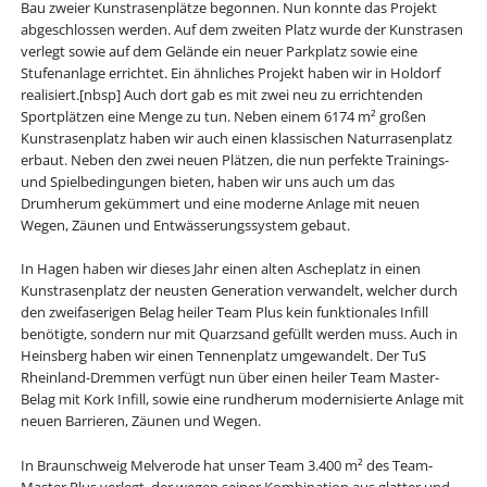
Bau zweier Kunstrasenplätze begonnen. Nun konnte das Projekt
abgeschlossen werden. Auf dem zweiten Platz wurde der Kunstrasen
verlegt sowie auf dem Gelände ein neuer Parkplatz sowie eine
Stufenanlage errichtet. Ein ähnliches Projekt haben wir in Holdorf
realisiert.[nbsp] Auch dort gab es mit zwei neu zu errichtenden
Sportplätzen eine Menge zu tun. Neben einem 6174 m² großen
Kunstrasenplatz haben wir auch einen klassischen Naturrasenplatz
erbaut. Neben den zwei neuen Plätzen, die nun perfekte Trainings-
und Spielbedingungen bieten, haben wir uns auch um das
Drumherum gekümmert und eine moderne Anlage mit neuen
Wegen, Zäunen und Entwässerungssystem gebaut.
In Hagen haben wir dieses Jahr einen alten Ascheplatz in einen
Kunstrasenplatz der neusten Generation verwandelt, welcher durch
den zweifaserigen Belag heiler Team Plus kein funktionales Infill
benötigte, sondern nur mit Quarzsand gefüllt werden muss. Auch in
Heinsberg haben wir einen Tennenplatz umgewandelt. Der TuS
Rheinland-Dremmen verfügt nun über einen heiler Team Master-
Belag mit Kork Infill, sowie eine rundherum modernisierte Anlage mit
neuen Barrieren, Zäunen und Wegen.
In Braunschweig Melverode hat unser Team 3.400 m² des Team-