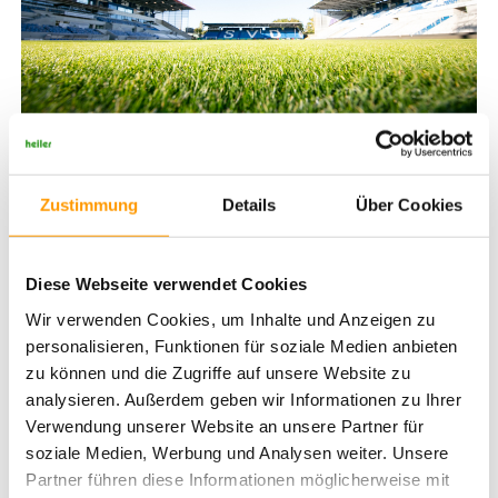
Konstant stark: Darmstadt zum sechsten Mal in acht Jahren unter den Top
3.
Die ausgezeichneten Clubs im Überblick
Zustimmung
Details
Über Cookies
Bundesliga
Diese Webseite verwendet Cookies
Platz: Bayer 04 Leverkusen – BayArena
Platz: VfL Wolfsburg – Volkswagen Arena
Wir verwenden Cookies, um Inhalte und Anzeigen zu
Platz: FC Bayern München – Allianz Arena
personalisieren, Funktionen für soziale Medien anbieten
zu können und die Zugriffe auf unsere Website zu
Bundesliga
analysieren. Außerdem geben wir Informationen zu Ihrer
Verwendung unserer Website an unsere Partner für
Platz: Fortuna Düsseldorf – MERKUR SPIEL-ARENA
Platz: Hertha BSC – Olympiastadion Berlin
soziale Medien, Werbung und Analysen weiter. Unsere
Platz: SV Darmstadt 98 – Merck-Stadion am Böllenfalltor
Partner führen diese Informationen möglicherweise mit