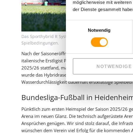
möglicherweise mit weiteren
der Dienste gesammelt haben
Einwilligungsauswahl
Notwendig
Das Sporthybrid R System von heiler sorgt in der Voith-
Spielbedingungen.
Nach der Saisoneröffnung in Heidenheim, bei der am 
italienische Erstligist Parma Calcio zu Gast war und di
NOTWENDIGE
2025/26 stattfand, machten sich die Tuftmaschinen au
wurde das Hybridrasensystem Sporthybrid R installiert
Wasserdurchlässigkeit dauerhaft erstklassige Spielbe
Bundesliga-Fußball in Heidenheim
Pünktlich zum ersten Heimspiel der Saison 2025/26 geg
Arena im neuen Glanz. Die technisch aufgerüstete Are
Ansprüchen genügen. Wir sind stolz darauf, die Infras
wünschen dem Verein viel Erfolg für die kommenden A