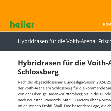
HOM
heiler - der Systemanbieter im Sportplatzbau
Karriere bei heiler
Hybridrasen
Kunstrasen
Hybridrasen für die Voith-Arena: Fris
Sporthybrid Turf
Produkte
Sporthybrid R
Einstreumaterialien
Pflege von Hybridrasen
Einbau von Kunstrasen
Hybridrasen für die Voith-
Rückbau & Recycling
Schlossberg
Pflege von Kunstrasen
Nach der abgeschlossenen Bundesliga-Saison 2024/25 
Reparatur von
der Voith-Arena am Schlossberg für die kommende Sais
Kunstrasen
von der Oberliga Baden-Württemberg bis in die Bundesl
nach neuesten Standards. Mit 555 Metern über Normal
Unternehmen
Karriere
im deutschen Profifußball. Eine besondere Lage, die ab