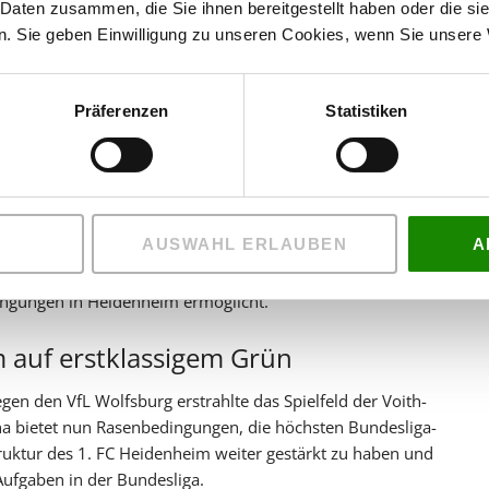
 Daten zusammen, die Sie ihnen bereitgestellt haben oder die s
. Sie geben Einwilligung zu unseren Cookies, wenn Sie unsere 
Präferenzen
Statistiken
Arena für maximale Strapazierfähigkeit und erstklassige
9. August im Rahmen des 13. Max Liebhaber-Pokals der
e offizielle Kaderpräsentation für die Bundesliga-Saison
AUSWAHL ERLAUBEN
A
f den Weg in die Voith-Arena. Innerhalb von zwei Wochen
, das durch hohe Scherfestigkeit und optimale
dingungen in Heidenheim ermöglicht.
 auf erstklassigem Grün
en den VfL Wolfsburg erstrahlte das Spielfeld der Voith-
na bietet nun Rasenbedingungen, die höchsten Bundesliga-
truktur des 1. FC Heidenheim weiter gestärkt zu haben und
ufgaben in der Bundesliga.