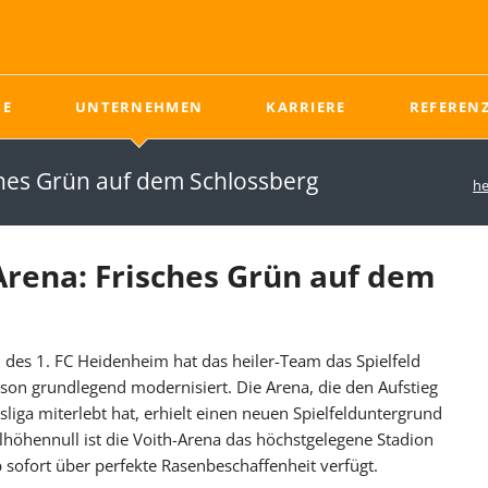
E
UNTERNEHMEN
KARRIERE
REFEREN
Naturrasen
News - Neuigkeiten aus dem Sportplatzbau
Ausbildung im Sportplatzbau
Unterbau
ches Grün auf dem Schlossberg
he
Rasentragschicht
Tiefbau
Rasen
Drainage
Pflege von Naturrasen
Drainschicht
Arena: Frisches Grün auf dem
Ungebundene
Tragschicht
Elastifizierende Schicht
des 1. FC Heidenheim hat das heiler-Team das Spielfeld
on grundlegend modernisiert. Die Arena, die den Aufstieg
iga miterlebt hat, erhielt einen neuen Spielfelduntergrund
höhennull ist die Voith-Arena das höchstgelegene Stadion
News
Ausbildung
 sofort über perfekte Rasenbeschaffenheit verfügt.