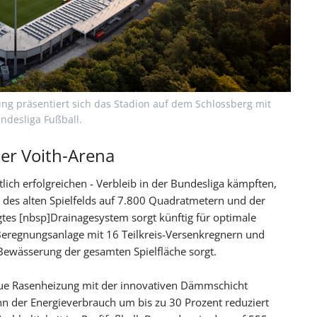
ng präsentiert sich das Stadion auf dem Schlossberg mit
desliga Fußball.
er Voith-Arena
ich erfolgreichen - Verbleib in der Bundesliga kämpften,
des alten Spielfelds auf 7.800 Quadratmetern und der
tes [nbsp]Drainagesystem sorgt künftig für optimale
Beregnungsanlage mit 16 Teilkreis-Versenkregnern und
 Bewässerung der gesamten Spielfläche sorgt.
eue Rasenheizung mit der innovativen Dämmschicht
nn der Energieverbrauch um bis zu 30 Prozent reduziert