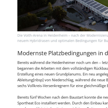
Die Voith-Arena in Heidenheim – nach der Modernisieru
neuem Hybridrasen und optimalen Bedingungen für Bun
Modernste Platzbedingungen in d
Bereits während die Heidenheimer noch um den – letztl
begannen die Arbeiten mit dem vollständigen Rückbau 
Erstellung eines neuen Grundplanums. Ein neu angeleg
Ableitung[nbsp] von Niederschlag, während die neue 
sechs Vollkreis-Versenkregnern für eine gleichmäßige
Bereits fünf Wochen nach dem Baustart konnte die n
Sportheat Eco installiert werden. Durch den Einbau ka