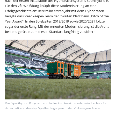
nach der ersten Installation des Hybridrasensystems Sporthybrid R.
Für den VfL Wolfsburg knüpft diese Modernisierung an eine
Erfolgsgeschichte an: Bereits im ersten Jahr mit dem Hybridrasen
belegte das Greenkeeper-Team den zweiten Platz beim „Pitch of the
Year Award“. In den Spielzeiten 2018/2019 sowie 2020/2021 folgte
sogar der erste Rang. Mit der erneuten Modernisierung ist die Arena
bestens gerüstet, um diesen Standard langfristig zu sichern.
Das Sporthybrid R System von heiler im Einsatz: modernste Technik für
dauerhaft erstklassige Spielbedingungen in der Volkswagen Arena.