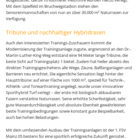
ausgestattet. Ganze 70 Kilometer Heizrohre wurden hierzu verlegt.
Mit dem Spielfeld im Bruchwegstadion stehen den
Seniorenmannschaften von nun an über 30.000 m² Naturrasen zur
Verfügung.
Tribüne und nachhaltiger Hybridrasen
Auch den interessierten Trainings-Zuschauern kommt die
Modernisierung der Trainingsanlage zugute, angrenzend an den Dr.-
Martin-Luther-King-Weg entstand eine 94 Meter lange Tribüne, die
beste Sicht auf Trainingsplatz 1 bietet. Zudem hat heiler abseits des
direkten Trainingsgeschehens alle Wege, Zäune, Ballfanganlagen und
Barrieren neu errichtet. Die eigentliche Sensation liegt hinter der
Haupttribüne: auf einer Fläche von 1000 m², speziell für Technik-,
Athletik- und Torwarttraining angelegt, wurde unser innovativer
Sporthybrid Turf verlegt – der erste mit biologisch abbaubaren
Fasern verstärkte Naturrasen. Seine erhöhte Scherfestigkeit, sehr
gute Wasserdurchlässigkeit und absolute Ebenheit gewährleisten
beste Trainingsbedingungen sowie konstant gute Bespielbarkeit,
auch bei hohen Belastungen.
Mit dem umfassenden Ausbau der Trainingsanlagen ist der 1. FSV
Mainz 05 bestens für eine sportlich erfolgreiche Zukunft gerüstet.