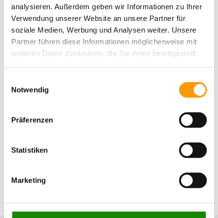
analysieren. Außerdem geben wir Informationen zu Ihrer
Verwendung unserer Website an unsere Partner für
soziale Medien, Werbung und Analysen weiter. Unsere
Partner führen diese Informationen möglicherweise mit
weiteren Daten zusammen, die Sie ihnen bereitgestellt
haben oder die sie im Rahmen Ihrer Nutzung der Dienste
gesammelt haben. Sie geben Einwilligung zu unseren
Einwilligungsauswahl
Cookies, wenn Sie unsere Webseite weiterhin nutzen.
Notwendig
Präferenzen
Statistiken
Marketing