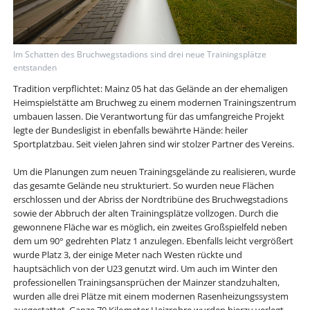
Im Schatten des Bruchwegstadions sind drei neue Trainingsplätze
entstanden
Tradition verpflichtet: Mainz 05 hat das Gelände an der ehemaligen
Heimspielstätte am Bruchweg zu einem modernen Trainingszentrum
umbauen lassen. Die Verantwortung für das umfangreiche Projekt
legte der Bundesligist in ebenfalls bewährte Hände: heiler
Sportplatzbau. Seit vielen Jahren sind wir stolzer Partner des Vereins.
Um die Planungen zum neuen Trainingsgelände zu realisieren, wurde
das gesamte Gelände neu strukturiert. So wurden neue Flächen
erschlossen und der Abriss der Nordtribüne des Bruchwegstadions
sowie der Abbruch der alten Trainingsplätze vollzogen. Durch die
gewonnene Fläche war es möglich, ein zweites Großspielfeld neben
dem um 90° gedrehten Platz 1 anzulegen. Ebenfalls leicht vergrößert
wurde Platz 3, der einige Meter nach Westen rückte und
hauptsächlich von der U23 genutzt wird. Um auch im Winter den
professionellen Trainingsansprüchen der Mainzer standzuhalten,
wurden alle drei Plätze mit einem modernen Rasenheizungssystem