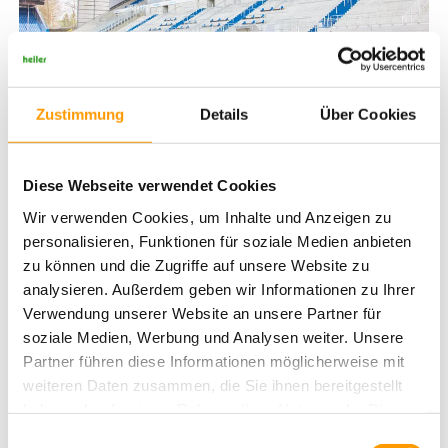
Zustimmung
Details
Über Cookies
Der Rasen im MERCK-Stadion am Böllenfalltor gehört zum vierten Mal in
Folge zu den TOP 3 in der 2. Bundesliga.
Bewertungskriterien beim "Pitch of the Year
Diese Webseite verwendet Cookies
Award"
Wir verwenden Cookies, um Inhalte und Anzeigen zu
personalisieren, Funktionen für soziale Medien anbieten
Die Bewertung erfolgte basierend auf dem "Bewertungssystem
Sport“ und der Eigenprüfung des Stadion-Greenkeepings. Beim
zu können und die Zugriffe auf unsere Website zu
„Bewertungssystem Sport“ gaben nach jedem Spiel der abgelaufenen
analysieren. Außerdem geben wir Informationen zu Ihrer
Saison die Kapitäne beider Clubs und der Schiedsrichter ihr Urteil
Verwendung unserer Website an unsere Partner für
über den Zustand des Spielfeldes ab. Die Addition des
soziale Medien, Werbung und Analysen weiter. Unsere
Notendurchschnitts pro Spiel ergibt eine Punkttabelle. Der Besuch
Partner führen diese Informationen möglicherweise mit
und die Bewertung einer Jury direkt in den Stadien wurde im
vergangenen Bewertungszeitraum aufgrund der Corona-Pandemie
weiteren Daten zusammen, die Sie ihnen bereitgestellt
ausgesetzt.
haben oder die sie im Rahmen Ihrer Nutzung der Dienste
gesammelt haben. Sie geben Einwilligung zu unseren
Einwilligungsauswahl