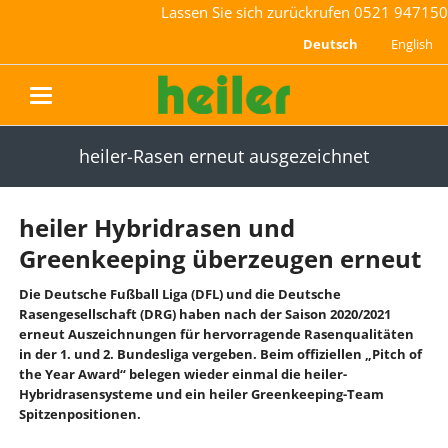
Lassen Sie sich zurückrufen
0521 947150
Deutsch
English
navigation
heiler-Rasen erneut ausgezeichnet
heiler Hybridrasen und
Greenkeeping überzeugen erneut
Die Deutsche Fußball Liga (DFL) und die Deutsche
Rasengesellschaft (DRG) haben nach der Saison 2020/2021
erneut Auszeichnungen für hervorragende Rasenqualitäten
in der 1. und 2. Bundesliga vergeben. Beim offiziellen „Pitch of
the Year Award“ belegen wieder einmal die heiler-
Hybridrasensysteme und ein heiler Greenkeeping-Team
Spitzenpositionen.