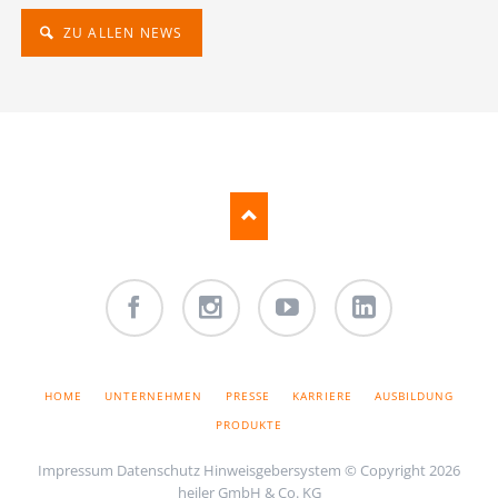
ZU ALLEN NEWS
Facebook
Instagram
Youtube
LinkedIn
NAVIGATION
HOME
UNTERNEHMEN
PRESSE
KARRIERE
AUSBILDUNG
ÜBERSPRINGEN
PRODUKTE
Impressum
Datenschutz
Hinweisgebersystem
© Copyright 2026
heiler GmbH & Co. KG