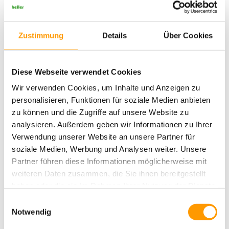
Wir wünschen allen Sportlerinnen und Sportlern viel Spaß und vor
allem Erfolg auf dem neuen Untergrund!
Zustimmung
Details
Über Cookies
Diese Webseite verwendet Cookies
Wir verwenden Cookies, um Inhalte und Anzeigen zu
personalisieren, Funktionen für soziale Medien anbieten
zu können und die Zugriffe auf unsere Website zu
analysieren. Außerdem geben wir Informationen zu Ihrer
Verwendung unserer Website an unsere Partner für
soziale Medien, Werbung und Analysen weiter. Unsere
Dank der hohen Faserdichte wird nur natürlicher Quarzsand als
Partner führen diese Informationen möglicherweise mit
Einfüllmaterial verwendet.
weiteren Daten zusammen, die Sie ihnen bereitgestellt
haben oder die sie im Rahmen Ihrer Nutzung der Dienste
gesammelt haben. Sie geben Einwilligung zu unseren
Einwilligungsauswahl
Cookies, wenn Sie unsere Webseite weiterhin nutzen.
Notwendig