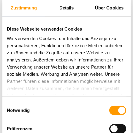
Sie möchten auch einen Beitrag leisten, das Projekt und die
Aktionsgruppe „Kinder in Not e.V.“ unterstützen?
Zustimmung
Details
Über Cookies
Die Nummer des Spendenkontos lautet:
Diese Webseite verwendet Cookies
Sparkasse Neuwied
IBAN DE03 5745 0120 0012 0000 14
Wir verwenden Cookies, um Inhalte und Anzeigen zu
BIC MALADE51NWD
personalisieren, Funktionen für soziale Medien anbieten
Kennwort: Bau eines Kinderheims auf der Insel Samar
zu können und die Zugriffe auf unsere Website zu
analysieren. Außerdem geben wir Informationen zu Ihrer
Verwendung unserer Website an unsere Partner für
soziale Medien, Werbung und Analysen weiter. Unsere
Partner führen diese Informationen möglicherweise mit
weiteren Daten zusammen, die Sie ihnen bereitgestellt
haben oder die sie im Rahmen Ihrer Nutzung der Dienste
gesammelt haben. Sie geben Einwilligung zu unseren
Einwilligungsauswahl
Cookies, wenn Sie unsere Webseite weiterhin nutzen.
Notwendig
Präferenzen