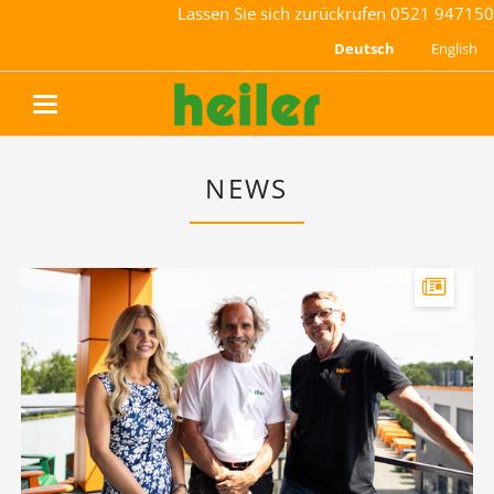
Lassen Sie sich zurückrufen
0521 947150
Deutsch
English
navigation
NEWS