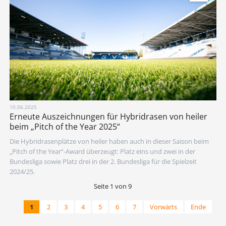
10.06.2025
Erneute Auszeichnungen für Hybridrasen von heiler
beim „Pitch of the Year 2025“
Die Hybridrasenplätze von heiler haben auch in dieser Saison beim
„Pitch of the Year“-Award überzeugt: Platz eins und zwei in der
Bundesliga sowie Platz drei in der 2. Bundesliga für die Spielzeit
2024/25.
Seite 1 von 9
1
2
3
4
5
6
7
Vorwärts
Ende