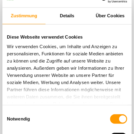
Zustimmung
Details
Über Cookies
Diese Webseite verwendet Cookies
19.01.2026
Weihnachtsspende 2025: Bildung fördern. Zukunft
Wir verwenden Cookies, um Inhalte und Anzeigen zu
ermöglichen.
personalisieren, Funktionen für soziale Medien anbieten
Mit unserer Weihnachtsspende 2025 unterstützen wir mit insgesamt
zu können und die Zugriffe auf unsere Website zu
30.000 Euro das Malawi-Projekt der kath. Kirchengemeinde Kaunitz
analysieren. Außerdem geben wir Informationen zu Ihrer
sowie Projekte der Aktionsgruppe Kinder in Not e.V. in Indien. Die
Verwendung unserer Website an unsere Partner für
Spenden fördern Bildung, Aufklärung und stärken Kinder und
soziale Medien, Werbung und Analysen weiter. Unsere
Jugendliche nachhaltig.
Partner führen diese Informationen möglicherweise mit
weiteren Daten zusammen, die Sie ihnen bereitgestellt
haben oder die sie im Rahmen Ihrer Nutzung der Dienste
gesammelt haben. Sie geben Einwilligung zu unseren
Einwilligungsauswahl
Cookies, wenn Sie unsere Webseite weiterhin nutzen.
Notwendig