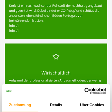
Kork ist ein nachwachsender Rohstoff der nachhaltig angebaut
und geerntet wird. Dabei bindet er CO
[nbsp]und schützt die
2
ansonsten lebensfeindlichen Böden Portugals vor
fortwährender Erosion.
[nbsp]
[nbsp]
Wirtschaftlich
Aufgrund der professionalisierten Anbaumethoden, der wenig
komplexen Weiterverarbeitung und des geringen Gewichts ist
Kork auch wirtschaftlich eine echte Alternative zu
handelsüblichen Kunststoffen beziehungsweise
Gummigranulaten.
Zustimmung
Details
Über Cookies