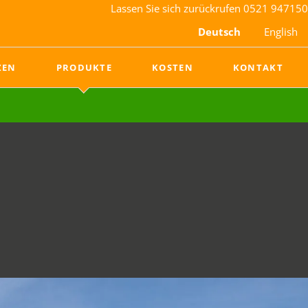
Lassen Sie sich zurückrufen
0521 947150
Deutsch
English
Nav
ZEN
PRODUKTE
KOSTEN
KONTAKT
übe
Rasenheizung
Rasenmanagement
Heizungssystem
LED-Wachstumslampen
Sportheat Eco
Evergreen Turf Cover
Mobile Heizanlage
Wärmeübergabestation
re Rasenheizung.