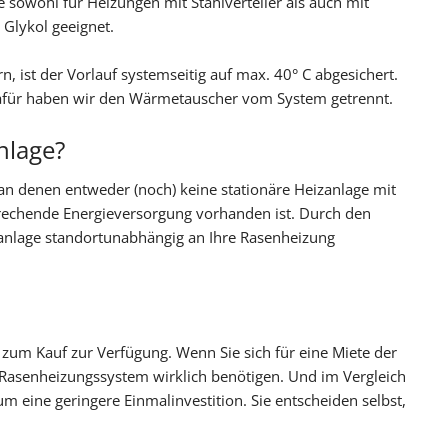
 sowohl für Heizungen mit Stahlverteiler als auch mit
 Glykol geeignet.
 ist der Vorlauf systemseitig auf max. 40° C abgesichert.
 Dafür haben wir den Wärmetauscher vom System getrennt.
nlage?
, an denen entweder (noch) keine stationäre Heizanlage mit
prechende Energieversorgung vorhanden ist. Durch den
anlage standortunabhängig an Ihre Rasenheizung
 zum Kauf zur Verfügung. Wenn Sie sich für eine Miete der
r Rasenheizungssystem wirklich benötigen. Und im Vergleich
um eine geringere Einmalinvestition. Sie entscheiden selbst,