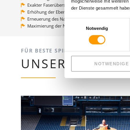
möglicherweise mit weiteren
Exakter Faserüberstand der Kunststofffasern
der Dienste gesammelt haben
Erhöhung der Ebenflächigkeit
Erneuerung des Naturrasenanteils
Einwilligungsauswahl
Maximierung der Nutzungsdauer
Notwendig
FÜR BESTE SPIELBEDINGUNGEN
UNSERE HYBRI
NOTWENDIGE