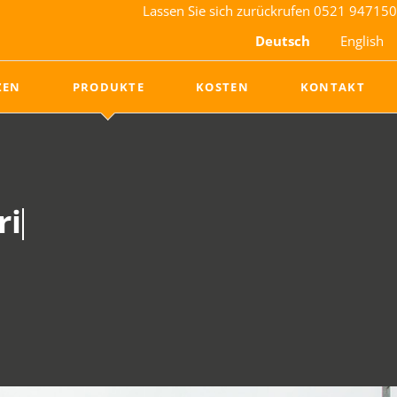
Lassen Sie sich zurückrufen
0521 947150
Deutsch
English
Nav
ZEN
PRODUKTE
KOSTEN
KONTAKT
übe
Rasenheizung
Rasenmanagement
Heizungssystem
LED-Wachstumslampen
Sportheat Eco
Evergreen Turf Cover
ridrasen.
ridrasen.
Mobile Heizanlage
Wärmeübergabestation
bei.