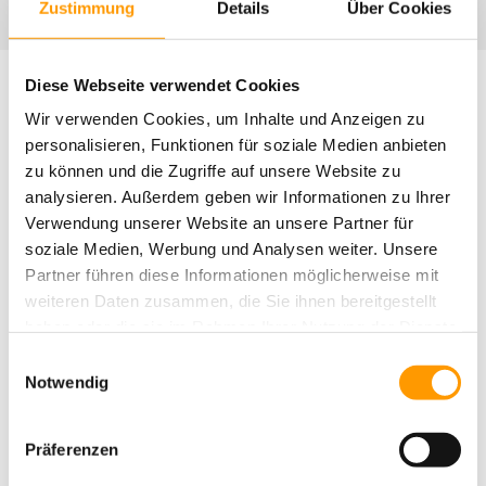
Zustimmung
Details
Über Cookies
Renewal of the natural turf proportion
Diese Webseite verwendet Cookies
GRASS BY PROFESSIONALS. CARE BY PROFESSIONALS.
STEPS
Wir verwenden Cookies, um Inhalte und Anzeigen zu
personalisieren, Funktionen für soziale Medien anbieten
zu können und die Zugriffe auf unsere Website zu
analysieren. Außerdem geben wir Informationen zu Ihrer
Verwendung unserer Website an unsere Partner für
soziale Medien, Werbung und Analysen weiter. Unsere
Partner führen diese Informationen möglicherweise mit
weiteren Daten zusammen, die Sie ihnen bereitgestellt
haben oder die sie im Rahmen Ihrer Nutzung der Dienste
gesammelt haben. Sie geben Einwilligung zu unseren
Einwilligungsauswahl
Cookies, wenn Sie unsere Webseite weiterhin nutzen.
Notwendig
Präferenzen