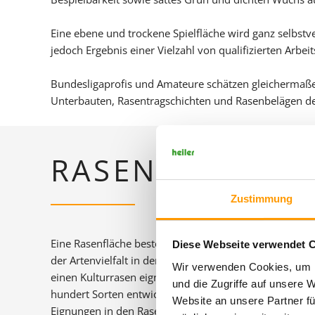
Eine ebene und trockene Spielfläche wird ganz selbstve
jedoch Ergebnis einer Vielzahl von qualifizierten Arbeit
Bundesligaprofis und Amateure schätzen gleichermaße
Unterbauten, Rasentragschichten und Rasenbelägen der
RASENEINSAAT
Zustimmung
Eine Rasenfläche besteht immer aus verschiedenen Ar
Diese Webseite verwendet 
der Artenvielfalt in der freien Natur gibt es jedoch weni
Wir verwenden Cookies, um I
einen Kulturrasen eignen. Durch intensive Züchtung 
und die Zugriffe auf unsere 
hundert Sorten entwickelt, die heute je nach ihren be
Website an unsere Partner fü
Eignungen in den Rasenmischungen Verwendung finde