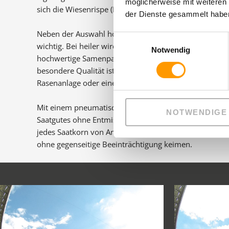
möglicherweise mit weiteren
sich die Wiesenrispe (Poa P) und das deutsche Weidegr
der Dienste gesammelt haben
Neben der Auswahl hochwertiger Sorten ist die Reinhei
Einwilligungsauswahl
wichtig. Bei heiler wird auf die Saatgutbeschaffenheit
Notwendig
hochwertige Samenpartien, aus der jeweils neuesten Er
besondere Qualität ist einer der Grundsteine für die B
Rasenanlage oder einer heiler Renovation.
Mit einem pneumatischen Saatstriegel ist eine gramm
NOTWENDIGE
Saatgutes ohne Entmischung garantiert. Durch diese g
jedes Saatkorn von Anfang an ideale Bedingungen und
ohne gegenseitige Beeinträchtigung keimen.