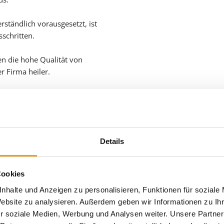
rständlich vorausgesetzt, ist
sschritten.
n die hohe Qualität von
 Firma heiler.
Details
ten von Rasengräsern. Unter
Cookies
ger als 10 Arten, die sich für
nhalte und Anzeigen zu personalisieren, Funktionen für soziale
wurden daraus mehrere
Website zu analysieren. Außerdem geben wir Informationen zu I
sonderen Eigenschaften und
r soziale Medien, Werbung und Analysen weiter. Unsere Partner
n. Für den Sportrasen haben