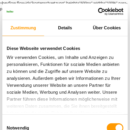
<heyflow flow-id="kostenschaetzung" height="600px" width="100%" pass-
parameters="" dynamic-height=""></heyflow>
Zustimmung
Details
Über Cookies
Diese Webseite verwendet Cookies
Wir verwenden Cookies, um Inhalte und Anzeigen zu
Facebook
Instagram
Youtube
LinkedIn
personalisieren, Funktionen für soziale Medien anbieten
NAVIGATION
zu können und die Zugriffe auf unsere Website zu
HOME
UNTERNEHMEN
PRESSE
KARRIERE
AUSBILDUNG
ÜBERSPRINGEN
analysieren. Außerdem geben wir Informationen zu Ihrer
PRODUKTE
Verwendung unserer Website an unsere Partner für
Impressum
Datenschutz
Hinweisgebersystem
© Copyright 2026
soziale Medien, Werbung und Analysen weiter. Unsere
heiler GmbH & Co. KG
Partner führen diese Informationen möglicherweise mit
weiteren Daten zusammen, die Sie ihnen bereitgestellt
haben oder die sie im Rahmen Ihrer Nutzung der Dienste
gesammelt haben. Sie geben Einwilligung zu unseren
Einwilligungsauswahl
Cookies, wenn Sie unsere Webseite weiterhin nutzen.
Notwendig