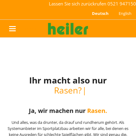
Lassen Sie sich zurückrufen
0521 947150
Deutsch
English
navigation
Ihr macht also nur
Ihr macht also nur
Rasen?
Rasen?
Ja, wir machen nur
Rasen.
Und alles, was da drunter, da drauf und rundherum gehört. Als
Systemanbieter im Sportplatzbau arbeiten wir für alle, bei denen es
keine Ausreden für schlechte Spielflächen gibt. Wir sind genau die,