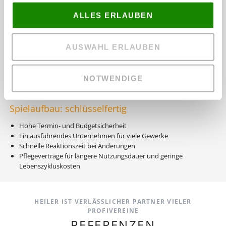
Eigenes Team aus Ingenieuren, Landschaftsgärtnern und
Technikern
ALLES ERLAUBEN
Eigener Maschinenpark
Wir bauen schlüsselfertige Stadioninnenanlagen, Fußballplätze,
AUSWAHL ERLAUBEN
Sportanlagen sowie Trainingszentren und bieten nachgelagert deren
professionelle Pflege an. Alle Komponenten, Leistungen und
Maschinen kommen von uns, größtenteils Made in Germany. Davon
NOTWENDIGE
profitiert jedes Projekt in terminlicher und wirtschaftlicher Hinsicht.
Spielaufbau: schlüsselfertig
Hohe Termin- und Budgetsicherheit
Ein ausführendes Unternehmen für viele Gewerke
Schnelle Reaktionszeit bei Änderungen
Pflegeverträge für längere Nutzungsdauer und geringe
Lebenszykluskosten
HEILER IST VERLÄSSLICHER PARTNER VIELER
PROFIVEREINE
REFERENZEN