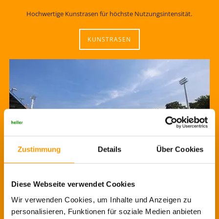
Hochwertige Kunstrasen für höchste Nutzungsintensität.
KUNSTRASEN
Zustimmung
Details
Über Cookies
Diese Webseite verwendet Cookies
Zurück zu den Wurzeln: Bester Naturrasen für hochklassigen Fußball.
Wir verwenden Cookies, um Inhalte und Anzeigen zu
personalisieren, Funktionen für soziale Medien anbieten
NATURRASEN