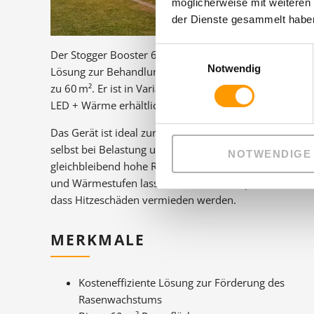
möglicherweise mit weiteren
der Dienste gesammelt haben
Einwilligungsauswahl
Der Stogger Booster 60 ist eine kosteneffiziente
Notwendig
Lösung zur Behandlung kleiner Rasenflächen von bis
zu 60 m². Er ist in Varianten mit LED-Licht oder mit
LED + Wärme erhältlich.
Das Gerät ist ideal zur Regeneration nach Spielen, um
selbst bei Belastung und im Winter eine
NOTWENDIGE
gleichbleibend hohe Rasenqualität zu sichern. Licht-
und Wärmestufen lassen sich flexibel anpassen, so
dass Hitzeschäden vermieden werden.
MERKMALE
Kosteneffiziente Lösung zur Förderung des
Rasenwachstums