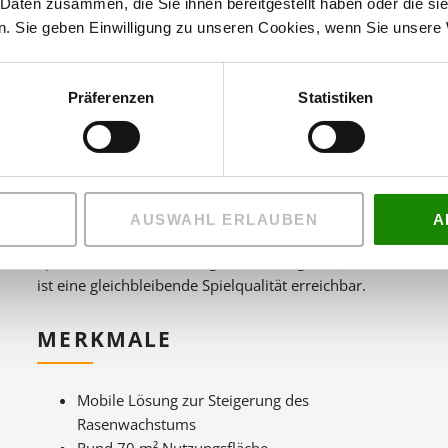
 Daten zusammen, die Sie ihnen bereitgestellt haben oder die s
. Sie geben Einwilligung zu unseren Cookies, wenn Sie unsere 
Der Booster 70C funktioniert mit seinem
Präferenzen
Statistiken
ausfahrbaren Verdeck wie ein mobiles Gewächshaus
für Ihren Rasen. Das Beleuchtungssystem lässt den
Rasen schneller keimen und wachsen, selbst bei
Temperaturen um den Gefrierpunkt - ganz ohne
Rasenheizung.
AUSWAHL ERLAUBEN
A
Dadurch verringert sich die Regenerationszeit nach
Spielen und Veranstaltungen und das ganze Jahr über
ist eine gleichbleibende Spielqualität erreichbar.
MERKMALE
Mobile Lösung zur Steigerung des
Rasenwachstums
Rund 70 m² Nutzungsfläche