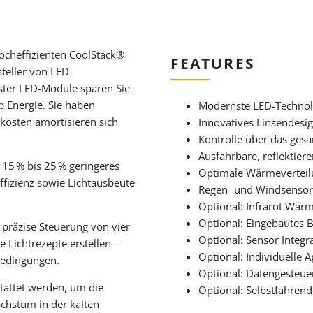
ocheffizienten CoolStack®
FEATURES
teller von LED-
ter LED-Module sparen Sie
 Energie. Sie haben
Modernste LED-Technol
rkosten amortisieren sich
Innovatives Linsendesi
Kontrolle über das ges
Ausfahrbare, reflektier
 15 % bis 25 % geringeres
Optimale Wärmeverteil
ffizienz sowie Lichtausbeute
Regen- und Windsensor
Optional: Infrarot Wä
Optional: Eingebautes 
 präzise Steuerung von vier
Optional: Sensor Integr
e Lichtrezepte erstellen –
Optional: Individuelle 
Bedingungen.
Optional: Datengesteue
tattet werden, um die
Optional: Selbstfahrend
chstum in der kalten