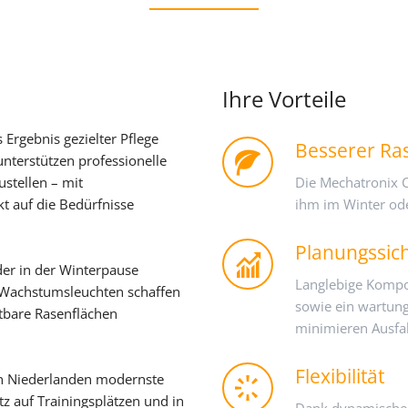
Ihre Vorteile
 Ergebnis gezielter Pflege
Besserer Ra
unterstützen professionelle
Die Mechatronix 
ustellen – mit
ihm im Winter ode
t auf die Bedürfnisse
Planungssich
der in der Winterpause
Langlebige Kompon
ED-Wachstumsleuchten schaffen
sowie ein wartun
stbare Rasenflächen
minimieren Ausfal
Flexibilität
en Niederlanden modernste
z auf Trainingsplätzen und in