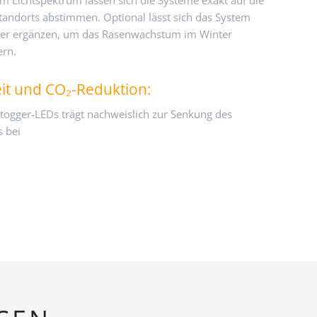
 Lichtspektrum lassen sich die Systeme exakt auf die
tandorts abstimmen. Optional lässt sich das System
hler ergänzen, um das Rasenwachstum im Winter
ern.
it und CO₂-Reduktion:
togger-LEDs trägt nachweislich zur Senkung des
 bei