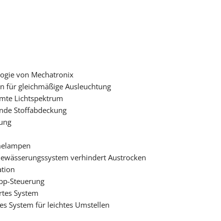
ogie von Mechatronix
gn für gleichmäßige Ausleuchtung
amte Lichtspektrum
ende Stoffabdeckung
ung
rmelampen
Bewässerungssystem verhindert Austrocken
ation
App-Steuerung
rtes System
es System für leichtes Umstellen