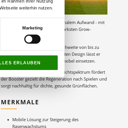
ie im Rahmen Ihrer Nutzung
Webseite weiterhin nutzen.
Maximale Rasenpflege bei minimalem Aufwand - mit
Marketing
dem leichtesten und leistungsstärksten Grow-
Lichtsystem der Branche.
Mit seiner beeindruckenden Reichweite von bis zu
460 m² und seinem extrem leichten Design lässt er
sich mühelos handhaben und flexibel einsetzen.
LLES ERLAUBEN
Dank individuell einstellbarem Lichtspektrum fördert
der Booster gezielt die Regeneration nach Spielen und
sorgt nachhaltig für dichte, gesunde Grünflächen.
MERKMALE
Mobile Lösung zur Steigerung des
Rasenwachstums