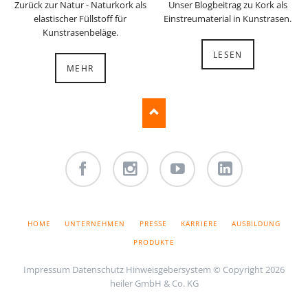
Zurück zur Natur - Naturkork als
Unser Blogbeitrag zu Kork als
elastischer Füllstoff für
Einstreumaterial in Kunstrasen.
Kunstrasenbeläge.
LESEN
MEHR
Facebook
Instagram
Youtube
LinkedIn
NAVIGATION
HOME
UNTERNEHMEN
PRESSE
KARRIERE
AUSBILDUNG
ÜBERSPRINGEN
PRODUKTE
Impressum
Datenschutz
Hinweisgebersystem
© Copyright 2026
heiler GmbH & Co. KG