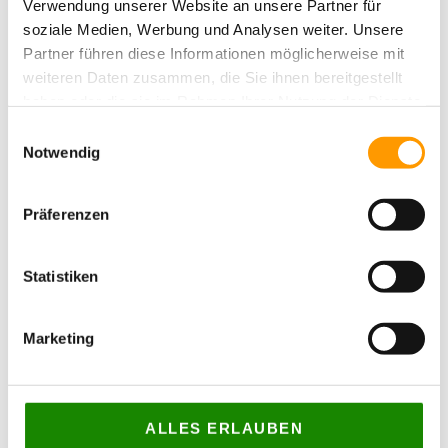
Verwendung unserer Website an unsere Partner für
INFILL
soziale Medien, Werbung und Analysen weiter. Unsere
Partner führen diese Informationen möglicherweise mit
Quarzsand
weiteren Daten zusammen, die Sie ihnen bereitgestellt
Korkgranulat
haben oder die sie im Rahmen Ihrer Nutzung der Dienste
gesammelt haben. Sie geben Einwilligung zu unseren
Einwilligungsauswahl
Cookies, wenn Sie unsere Webseite weiterhin nutzen.
Notwendig
WEITERE PRODUKTE
Präferenzen
Statistiken
Marketing
ALLES ERLAUBEN