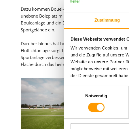
Dazu kommen Bouel- und Volleyball-Fans ebenfalls nic
unebene Bolzplatz mit Tennenbelag überzeugt heute m
Zustimmung
Bouleanlage und ein Beachvolleyballfeld wurden erhalt
Sportgelände ein.
Diese Webseite verwendet 
Darüber hinaus hat heiler sämtliche Pflasterflächen, 
Wir verwenden Cookies, um I
Flutlichtanlage sorgt für eine optimale Nutzung auch
und die Zugriffe auf unsere 
Sportanlage verbessern 34 eingepflanzte Bäume, über
Website an unsere Partner fü
Fläche durch das heiler-Team gepflanzt bzw. eingesät 
möglicherweise mit weiteren
der Dienste gesammelt haben
Einwilligungsauswahl
Notwendig