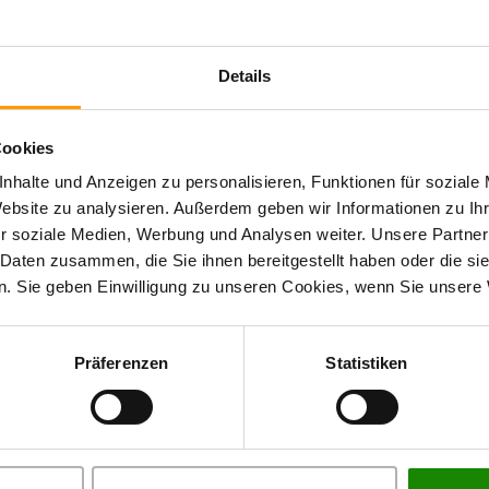
ht zu kurz auf der Anlage der Salzdahlumer. Der ehemals
it einem belastbaren Naturrasen. Die bereits vorhandene
Details
en und fügen sich nahtlos in das neu gestaltete
Cookies
Zaunanlagen sowie Barrieren neu angelegt. Die neue LED-
nhalte und Anzeigen zu personalisieren, Funktionen für soziale
 in den späteren Abendstunden. Den Gesamteindruck der
Website zu analysieren. Außerdem geben wir Informationen zu I
 200 Sträucher und Naturrasenflächen, die um die gesamte
r soziale Medien, Werbung und Analysen weiter. Unsere Partner
worden sind.
 Daten zusammen, die Sie ihnen bereitgestellt haben oder die s
. Sie geben Einwilligung zu unseren Cookies, wenn Sie unsere 
Präferenzen
Statistiken