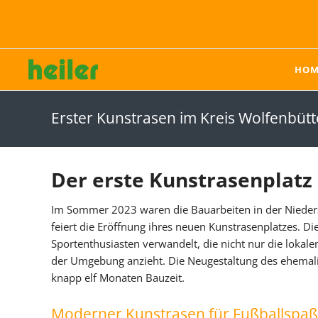
HOM
heiler - der Systemanbieter im Sportplatzbau
Karriere bei heiler
Hybridrasen
Kunstrasen
Erster Kunstrasen im Kreis Wolfenbütt
Sporthybrid Turf
Produkte
Sporthybrid R
Einstreumaterialien
Pflege von Hybridrasen
Einbau von Kunstrasen
Der erste Kunstrasenplatz 
Rückbau & Recycling
Im Sommer 2023 waren die Bauarbeiten in der Nieder
Pflege von Kunstrasen
feiert die Eröffnung ihres neuen Kunstrasenplatzes. D
Reparatur von
Sportenthusiasten verwandelt, die nicht nur die lokale
Kunstrasen
der Umgebung anzieht. Die Neugestaltung des ehemali
knapp elf Monaten Bauzeit.
Unternehmen
Karriere
Moderner Kunstrasen für Fußballspaß