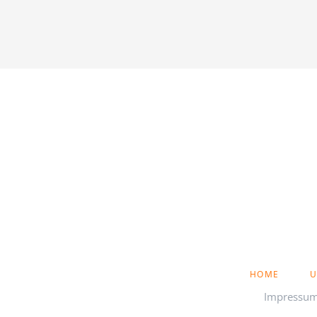
NAVIGATION
HOME
U
ÜBERSPRINGEN
Impressu