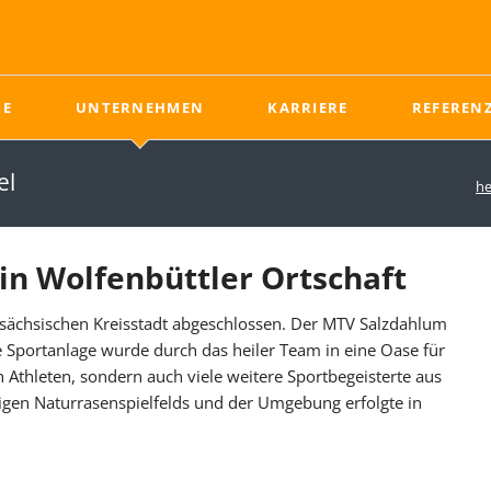
E
UNTERNEHMEN
KARRIERE
REFEREN
Naturrasen
News - Neuigkeiten aus dem Sportplatzbau
Ausbildung im Sportplatzbau
Unterbau
el
he
Rasentragschicht
Tiefbau
Rasen
Drainage
Pflege von Naturrasen
Drainschicht
in Wolfenbüttler Ortschaft
Ungebundene
sächsischen Kreisstadt abgeschlossen. Der MTV Salzdahlum
Tragschicht
ie Sportanlage wurde durch das heiler Team in eine Oase für
Elastifizierende Schicht
n Athleten, sondern auch viele weitere Sportbegeisterte aus
gen Naturrasenspielfelds und der Umgebung erfolgte in
News
Ausbildung