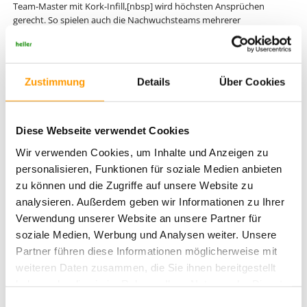
Team-Master mit Kork-Infill,[nbsp] wird höchsten Ansprüchen
gerecht. So spielen auch die Nachwuchsteams mehrerer
Bundesligisten auf diesem Fußballkunstrasen. Die vielen begeisterten
Nachwuchskicker des Vereins und der angrenzenden Grundschule
wird es freuen, dem Ball endlich wieder auf einem nagelneuen
Kunstrasen nachjagen zu können. Wir wünschen dem VfL Theesen
Zustimmung
Details
Über Cookies
und allen Nutzerinnen und Nutzern viel Spaß und Erfolg auf dem
neuen Spielfeld.
[nbsp]
Diese Webseite verwendet Cookies
Wir verwenden Cookies, um Inhalte und Anzeigen zu
personalisieren, Funktionen für soziale Medien anbieten
zu können und die Zugriffe auf unsere Website zu
analysieren. Außerdem geben wir Informationen zu Ihrer
Verwendung unserer Website an unsere Partner für
soziale Medien, Werbung und Analysen weiter. Unsere
Partner führen diese Informationen möglicherweise mit
weiteren Daten zusammen, die Sie ihnen bereitgestellt
haben oder die sie im Rahmen Ihrer Nutzung der Dienste
Neuer Kunstrasenplatz in Theesen erstrahlt im satten grün
gesammelt haben. Sie geben Einwilligung zu unseren
Einwilligungsauswahl