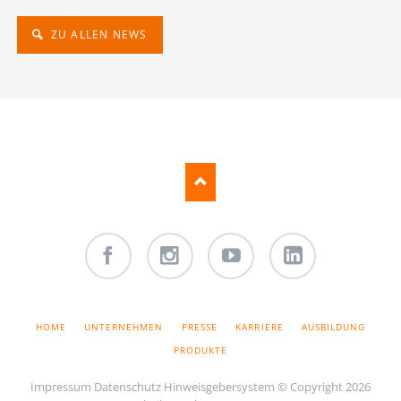
ZU ALLEN NEWS
Facebook
Instagram
Youtube
LinkedIn
NAVIGATION
HOME
UNTERNEHMEN
PRESSE
KARRIERE
AUSBILDUNG
ÜBERSPRINGEN
PRODUKTE
Impressum
Datenschutz
Hinweisgebersystem
© Copyright 2026