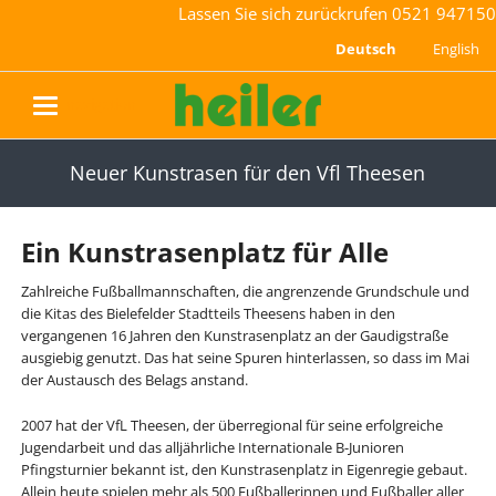
Lassen Sie sich zurückrufen
0521 947150
Deutsch
English
navigation
Neuer Kunstrasen für den Vfl Theesen
Ein Kunstrasenplatz für Alle
Zahlreiche Fußballmannschaften, die angrenzende Grundschule und
die Kitas des Bielefelder Stadtteils Theesens haben in den
vergangenen 16 Jahren den Kunstrasenplatz an der Gaudigstraße
ausgiebig genutzt. Das hat seine Spuren hinterlassen, so dass im Mai
der Austausch des Belags anstand.
2007 hat der VfL Theesen, der überregional für seine erfolgreiche
Jugendarbeit und das alljährliche Internationale B-Junioren
Pfingsturnier bekannt ist, den Kunstrasenplatz in Eigenregie gebaut.
Allein heute spielen mehr als 500 Fußballerinnen und Fußballer aller