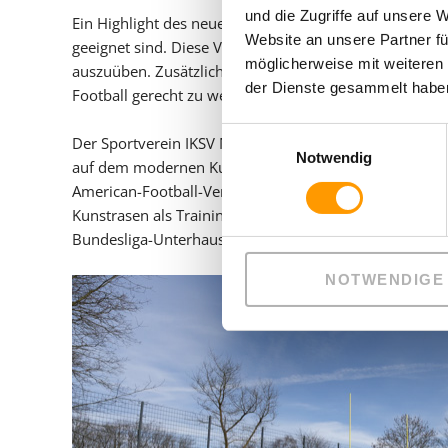
und die Zugriffe auf unsere 
Ein Highlight des neuen Kunstrasens sind die Markieru
Website an unsere Partner fü
geeignet sind. Diese Vielseitigkeit eröffnet den Sportl
möglicherweise mit weiteren
auszuüben. Zusätzlich wurden Football Fieldgoals ins
der Dienste gesammelt haben
Football gerecht zu werden.
Einwilligungsauswahl
Der Sportverein IKSV Münster kann sich über den neu g
Notwendig
auf dem modernen Kunstrasen austragen. Parallel dazu
American-Football-Verein, der im letzten Jahr aus der
Kunstrasen als Trainingsplatz auserkoren. Der ambitioni
Bundesliga-Unterhaus.
NOTWENDIGE