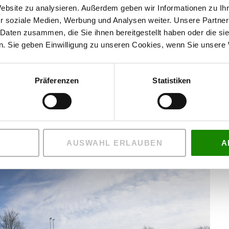
Website zu analysieren. Außerdem geben wir Informationen zu I
ngen, die sowohl für Fußball als auch für American Football
r soziale Medien, Werbung und Analysen weiter. Unsere Partner
ern die Möglichkeit, auf einem einzigen Platz beide Sportarten
 Daten zusammen, die Sie ihnen bereitgestellt haben oder die s
talliert, um den Anforderungen und Standards des American
. Sie geben Einwilligung zu unseren Cookies, wenn Sie unsere 
estalteten Platz freuen und seine Fußball-Ligaspiele nun
Präferenzen
Statistiken
 haben auch die Münster Blackhawks, ein professioneller
 German Football League 2 abgestiegen ist, den neuen
erte Zweitliga-Absteiger will mittelfristig zurück ins
AUSWAHL ERLAUBEN
A