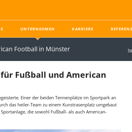
E
UNTERNEHMEN
KARRIERE
REFEREN
Naturrasen
News - Neuigkeiten aus dem Sportplatzbau
Ausbildung im Sportplatzbau
Unterbau
ican Football in Münster
he
Rasentragschicht
Tiefbau
Rasen
Drainage
Pflege von Naturrasen
Drainschicht
für Fußball und American
Ungebundene
Tragschicht
Elastifizierende Schicht
egeisterte. Einer der beiden Tennenplätze im Sportpark an
durch das heiler-Team zu einem Kunstrasenplatz umgebaut
 Sportanlage, die sowohl Fußball- als auch American-
News
Ausbildung