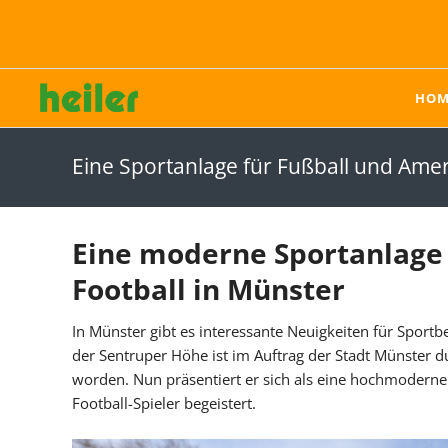
HOM
heiler - der Systemanbieter im Sportplatzbau
Karriere bei heiler
Hybridrasen
Kunstrasen
Eine Sportanlage für Fußball und Amer
Sporthybrid Turf
Produkte
Sporthybrid R
Einstreumaterialien
Pflege von Hybridrasen
Einbau von Kunstrasen
Eine moderne Sportanlage 
Rückbau & Recycling
Football in Münster
Pflege von Kunstrasen
In Münster gibt es interessante Neuigkeiten für Sportb
Reparatur von
der Sentruper Höhe ist im Auftrag der Stadt Münster 
Kunstrasen
worden. Nun präsentiert er sich als eine hochmoderne
Football-Spieler begeistert.
Unternehmen
Karriere