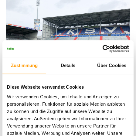
Zustimmung
Details
Über Cookies
Auch in diesem Jahr auf dem ersten Platz: Das Holstein-Stadion von
Holstein-Kiel.
Das gesamte Ranking der Saison 2023/24 im Überblick:
Diese Webseite verwendet Cookies
Wir verwenden Cookies, um Inhalte und Anzeigen zu
Bundesliga
personalisieren, Funktionen für soziale Medien anbieten
RB Leipzig – Red Bull Arena
zu können und die Zugriffe auf unsere Website zu
Bayer 04 Leverkusen – BayArena
analysieren. Außerdem geben wir Informationen zu Ihrer
FC Bayern München – Allianz Arena
Verwendung unserer Website an unsere Partner für
soziale Medien, Werbung und Analysen weiter. Unsere
2. Bundesliga