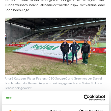
für das nur eine Person benötigt wird. Übrigens: Der Bezug kann auf
Kundenwunsch individuell bedruckt werden bspw. mit Vereins- oder
Sponsoren-Logo.
André Kastigen, Pieter Peeters (CEO Stogger) und Greenkeeper Daniel
Frisch haben die Beleuchtung am Trainingsgelände von Mainz 05 Ende
Februar eingeweiht.
Maurice Heiler, CEO heiler GmbH [&] Co. KG. sagt: "Schon beim ersten
Besuch im vergangenen Jahr hat uns die Qualität der
Wachstumsleuchten überzeugt. Umso mehr freuen wir uns, die Gerät
jetzt selbst einsetzen und unseren Kunden anbieten zu können.”