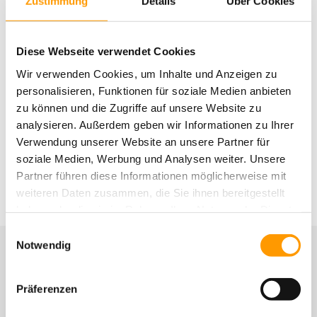
Zustimmung
Details
Über Cookies
"Zu heilers Kunden zählen viele Vereine aus der Bundesliga. Dadurch
ist das Familienunternehmen ein logischer und hervorragender für
Diese Webseite verwendet Cookies
Stogger, um für den deutschen Markt zusammenzuarbeiten.
„Aufgrund der langjährigen Erfahrung und des großen Netzwerks ist
Wir verwenden Cookies, um Inhalte und Anzeigen zu
Heiler für uns ein perfekter Partner, um unsere Produkte zu
personalisieren, Funktionen für soziale Medien anbieten
vertreiben“, sagt Pieter Peeters, CEO Stogger BV.
zu können und die Zugriffe auf unsere Website zu
analysieren. Außerdem geben wir Informationen zu Ihrer
Mehr zur LED-Wachstumsbeleuchtung
Verwendung unserer Website an unsere Partner für
soziale Medien, Werbung und Analysen weiter. Unsere
Partner führen diese Informationen möglicherweise mit
weiteren Daten zusammen, die Sie ihnen bereitgestellt
haben oder die sie im Rahmen Ihrer Nutzung der Dienste
gesammelt haben. Sie geben Einwilligung zu unseren
Einwilligungsauswahl
Cookies, wenn Sie unsere Webseite weiterhin nutzen.
Notwendig
Weitere Nachrichten
Präferenzen