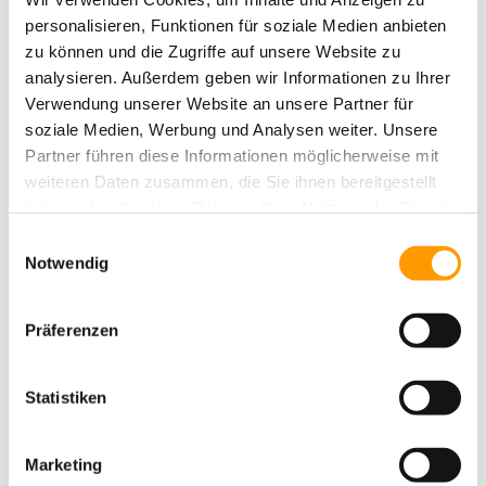
den Spielfeldmarkierungen für das Hauptspielfeld wurden blaue
personalisieren, Funktionen für soziale Medien anbieten
Linien für Kleinspielfelder eingeklebt. Die Markierungen ermöglichen
zu können und die Zugriffe auf unsere Website zu
eine flexible Nutzung des Platzes für verschiedene Altersgruppen.
analysieren. Außerdem geben wir Informationen zu Ihrer
Pünktlich zum neuen Saisonstart kann dem Ball an der Bergstraße
Verwendung unserer Website an unsere Partner für
endlich wieder nachgejagt werden. Wir wünschen allen Spielern,
soziale Medien, Werbung und Analysen weiter. Unsere
Betreuern und Verantwortlichen viel Erfolg und Spaß auf dem neuen
Partner führen diese Informationen möglicherweise mit
Kunstrasenplatz.
weiteren Daten zusammen, die Sie ihnen bereitgestellt
haben oder die sie im Rahmen Ihrer Nutzung der Dienste
gesammelt haben. Sie geben Einwilligung zu unseren
Einwilligungsauswahl
Cookies, wenn Sie unsere Webseite weiterhin nutzen.
Notwendig
Präferenzen
Statistiken
Marketing
Der heiler Team 38/160 und Kork-Infill.