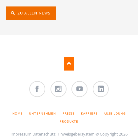
ZU ALLEN NEWS
Facebook
Instagram
Youtube
LinkedIn
NAVIGATION
HOME
UNTERNEHMEN
PRESSE
KARRIERE
AUSBILDUNG
ÜBERSPRINGEN
PRODUKTE
Impressum
Datenschutz
Hinweisgebersystem
© Copyright 2026