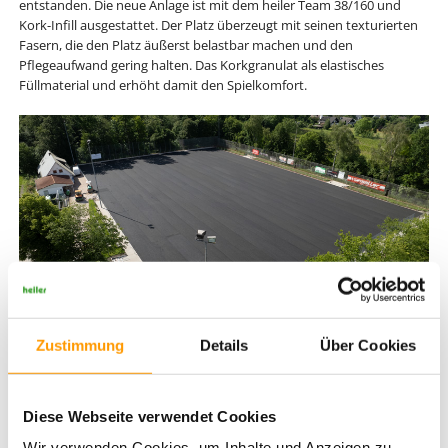
entstanden. Die neue Anlage ist mit dem heiler Team 38/160 und
Kork-Infill ausgestattet. Der Platz überzeugt mit seinen texturierten
Fasern, die den Platz äußerst belastbar machen und den
Pflegeaufwand gering halten. Das Korkgranulat als elastisches
Füllmaterial und erhöht damit den Spielkomfort.
Zustimmung
Details
Über Cookies
Die gebundene elastische Tragschicht in Hoberge.
Flexible Nutzung für Nachwuchskicker
Diese Webseite verwendet Cookies
Im Zuge der Arbeiten wurde auch auf Details geachtet. Zusätzlich zu
Wir verwenden Cookies, um Inhalte und Anzeigen zu