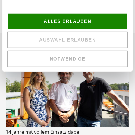
ALLES ERLAUBEN
AUSWAHL ERLAUBEN
Weitere Nachrichten
NOTWENDIGE
14 Jahre mit vollem Einsatz dabei