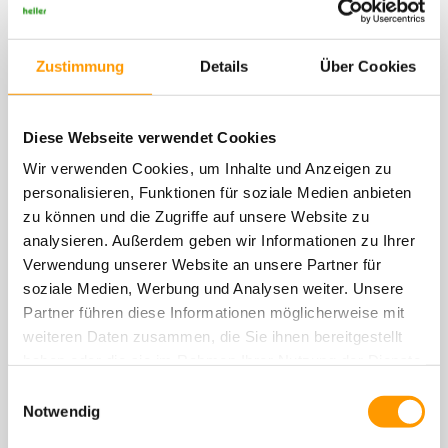
Weitere Nachrichten
Zustimmung
Details
Über Cookies
Diese Webseite verwendet Cookies
Wir verwenden Cookies, um Inhalte und Anzeigen zu
personalisieren, Funktionen für soziale Medien anbieten
zu können und die Zugriffe auf unsere Website zu
analysieren. Außerdem geben wir Informationen zu Ihrer
Verwendung unserer Website an unsere Partner für
soziale Medien, Werbung und Analysen weiter. Unsere
Partner führen diese Informationen möglicherweise mit
14 Jahre mit vollem Einsatz dabei
weiteren Daten zusammen, die Sie ihnen bereitgestellt
haben oder die sie im Rahmen Ihrer Nutzung der Dienste
gesammelt haben. Sie geben Einwilligung zu unseren
Einwilligungsauswahl
Cookies, wenn Sie unsere Webseite weiterhin nutzen.
Notwendig