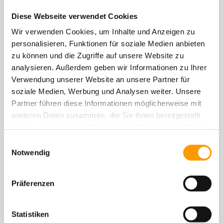
Diese Webseite verwendet Cookies
Wir verwenden Cookies, um Inhalte und Anzeigen zu
personalisieren, Funktionen für soziale Medien anbieten
zu können und die Zugriffe auf unsere Website zu
14 Jahre mit vollem Einsatz dabei
analysieren. Außerdem geben wir Informationen zu Ihrer
Verwendung unserer Website an unsere Partner für
soziale Medien, Werbung und Analysen weiter. Unsere
Partner führen diese Informationen möglicherweise mit
weiteren Daten zusammen, die Sie ihnen bereitgestellt
haben oder die sie im Rahmen Ihrer Nutzung der Dienste
gesammelt haben. Sie geben Einwilligung zu unseren
Einwilligungsauswahl
Cookies, wenn Sie unsere Webseite weiterhin nutzen.
Notwendig
Präferenzen
Weiling-Arena in Coesfeld modernisiert: Neue
Bedingungen für Schul-, Vereins- und
Statistiken
Leichtathletiksport