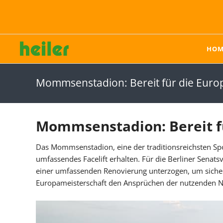
HOM
heiler - der Systemanbieter im Sportplatzbau
Karriere bei heiler
Hybridrasen
Kunstrasen
Mommsenstadion: Bereit für die Euro
Sporthybrid Turf
Produkte
Sporthybrid R
Einstreumaterialien
Pflege von Hybridrasen
Einbau von Kunstrasen
Mommsenstadion: Bereit f
Rückbau & Recycling
Das Mommsenstadion, eine der traditionsreichsten Sport
Pflege von Kunstrasen
umfassendes Facelift erhalten. Für die Berliner Senatsv
Reparatur von
einer umfassenden Renovierung unterzogen, um siche
Kunstrasen
Europameisterschaft den Ansprüchen der nutzenden N
Unternehmen
Karriere