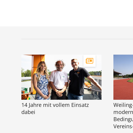
14 Jahre mit vollem Einsatz
Weiling
dabei
moderni
Bedingu
Vereins