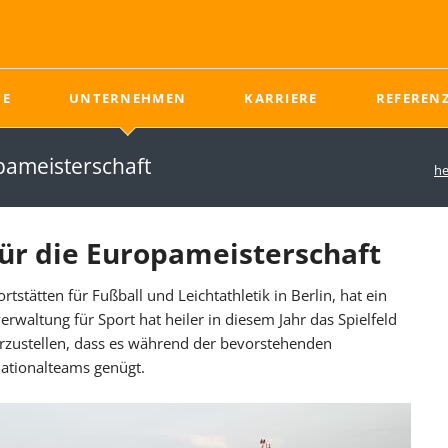
E
UNTERNEHMEN
KARRIERE
REFEREN
Naturrasen
News - Neuigkeiten aus dem Sportplatzbau
Ausbildung im Sportplatzbau
Unterbau
pameisterschaft
he
Rasentragschicht
Tiefbau
Rasen
Drainage
Pflege von Naturrasen
Drainschicht
ür die Europameisterschaft
Ungebundene
stätten für Fußball und Leichtathletik in Berlin, hat ein
Tragschicht
erwaltung für Sport hat heiler in diesem Jahr das Spielfeld
Elastifizierende Schicht
rzustellen, dass es während der bevorstehenden
ationalteams genügt.
News
Ausbildung