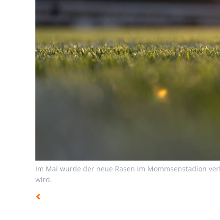
Im Mai wurde der neue Rasen im Mommsenstadion verle
wird.