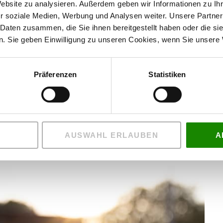
Website zu analysieren. Außerdem geben wir Informationen zu I
r soziale Medien, Werbung und Analysen weiter. Unsere Partner
 des alten Spielfeldes. In den folgenden Wochen wurden
 Daten zusammen, die Sie ihnen bereitgestellt haben oder die s
gemäße Beregnungsanlage eingebaut und das
. Sie geben Einwilligung zu unseren Cookies, wenn Sie unsere 
cht und der Rasentragschicht kamen lasergesteuerte
 Größe von 105 x 68 Metern perfekt vorzubereiten. Die
Präferenzen
Statistiken
Tage von Hendriks Graszoden, unserem Partner aus den
 Stadion wieder in sattgrünem Glanz.
d der abschließenden Linierung wurde das
reit, um sowohl während der Europameisterschaft als
 zu bieten, ist das Mommsenstadion nun eine moderne und
AUSWAHL ERLAUBEN
A
n Berlin fortführt.