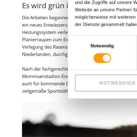
und die Zugriffe auf unsere 
Es wird grün in Charlottenburg
Website an unsere Partner fü
Die Arbeiten begannen im März 2024 mit dem Rückbau
möglicherweise mit weiteren
ein neues Entwässerungssystem installiert, eine zeit
der Dienste gesammelt haben
Heizungssystem verlegt. Für den Einbau der Drainschi
Einwilligungsauswahl
Planierraupen zum Einsatz, um das Spielfeld mit einer
Notwendig
Verlegung des Rasens wurde dann innerhalb weniger 
Niederlanden, durchgeführt. Anfang Mai erstrahlte das
Nach der fachgerechten Einpflege des Naturrasens un
Mommsenstadion Ende Mai an die Stadt übergeben. Be
auch für kommende Drittligaspiele Spitzenleistungen
NOTWENDIGE
zeitgemäße Sportstätte, die die Tradition des Fußballs i