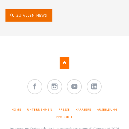
ZU ALLEN NEWS
Facebook
Instagram
Youtube
LinkedIn
NAVIGATION
HOME
UNTERNEHMEN
PRESSE
KARRIERE
AUSBILDUNG
ÜBERSPRINGEN
PRODUKTE
Impressum
Datenschutz
Hinweisgebersystem
© Copyright 2026