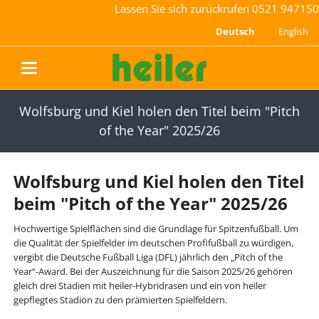
Lassen Sie sich zurückrufen
0521 947150
Deutsch
English
navigation
Wolfsburg und Kiel holen den Titel beim "Pitch
of the Year" 2025/26
Wolfsburg und Kiel holen den Titel
beim "Pitch of the Year" 2025/26
Hochwertige Spielflächen sind die Grundlage für Spitzenfußball. Um
die Qualität der Spielfelder im deutschen Profifußball zu würdigen,
vergibt die Deutsche Fußball Liga (DFL) jährlich den „Pitch of the
Year“-Award. Bei der Auszeichnung für die Saison 2025/26 gehören
gleich drei Stadien mit heiler-Hybridrasen und ein von heiler
gepflegtes Stadion zu den prämierten Spielfeldern.