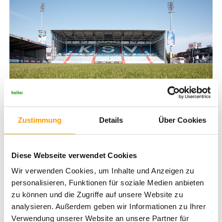
Zustimmung
Details
Über Cookies
Diese Webseite verwendet Cookies
Wir verwenden Cookies, um Inhalte und Anzeigen zu
personalisieren, Funktionen für soziale Medien anbieten
zu können und die Zugriffe auf unsere Website zu
analysieren. Außerdem geben wir Informationen zu Ihrer
Verwendung unserer Website an unsere Partner für