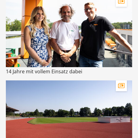
14 Jahre mit vollem Einsatz dabei