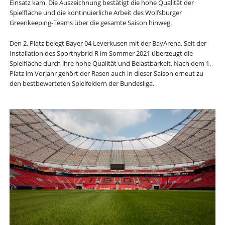
Einsatz kam. Die Auszeichnung bestätigt die hohe Qualität der
Spielfläche und die kontinuierliche Arbeit des Wolfsburger
Greenkeeping-Teams über die gesamte Saison hinweg.
Den 2. Platz belegt Bayer 04 Leverkusen mit der BayArena. Seit der
Installation des Sporthybrid R im Sommer 2021 überzeugt die
Spielfläche durch ihre hohe Qualität und Belastbarkeit. Nach dem 1.
Platz im Vorjahr gehört der Rasen auch in dieser Saison erneut zu
den bestbewerteten Spielfeldern der Bundesliga.