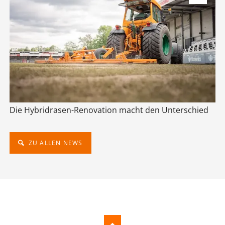
Die Hybridrasen-Renovation macht den Unterschied
ZU ALLEN NEWS