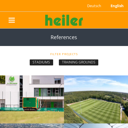
Deutsch
English
navigation
References
FILTER PROJECTS
STADIUMS
TRAINING GROUNDS