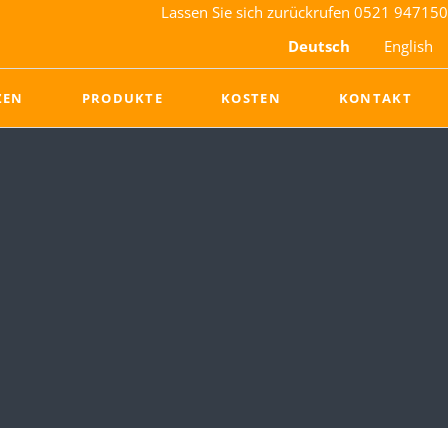
Lassen Sie sich zurückrufen
0521 947150
Deutsch
English
Nav
ZEN
PRODUKTE
KOSTEN
KONTAKT
übe
Rasenheizung
Rasenmanagement
Heizungssystem
LED-Wachstumslampen
Sportheat Eco
Evergreen Turf Cover
Mobile Heizanlage
Wärmeübergabestation