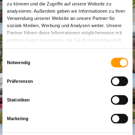
zu können und die Zugriffe auf unsere Website zu
analysieren. Außerdem geben wir Informationen zu Ihrer
Verwendung unserer Website an unsere Partner für
soziale Medien, Werbung und Analysen weiter. Unsere
Partner führen diese Informationen möglicherweise mit
weiteren Daten zusammen, die Sie ihnen bereitgestellt
haben oder die sie im Rahmen Ihrer Nutzung der Dienste
gesammelt haben. Sie geben Einwilligung zu unseren
Einwilligungsauswahl
Cookies, wenn Sie unsere Webseite weiterhin nutzen.
Notwendig
Präferenzen
Statistiken
Marketing