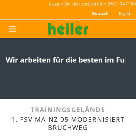
Lassen Sie sich zurückrufen
0521 947150
Deutsch
English
navigation
Wir arbeiten für die besten im
Wir arbeiten für die besten im
Fußball.
Fußball.
Und wir
Und wir sind stolz darauf.
TRAININGSGELÄNDE
1. FSV MAINZ 05 MODERNISIERT
BRUCHWEG