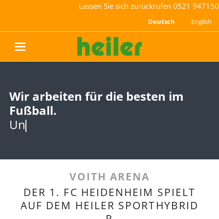
Lassen Sie sich zurückrufen
0521 947150
Deutsch
English
navigation
Wir arbeiten für die besten im
Wir arbeiten für die besten im
Fußball.
Fußball.
Und wir sind st
Und wir sind stolz darauf.
VOITH ARENA
DER 1. FC HEIDENHEIM SPIELT
AUF DEM HEILER SPORTHYBRID
R