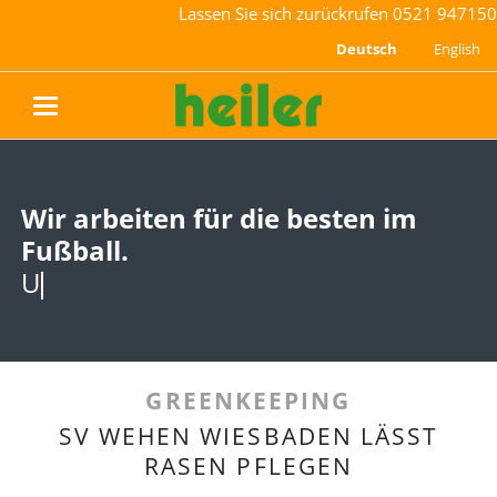
Lassen Sie sich zurückrufen
0521 947150
Deutsch
English
navigation
Wir arbeiten für die besten im
Wir arbeiten für die besten im
Fußball.
Fußball.
Und wir sind
Und wir sind stolz darauf.
GREENKEEPING
SV WEHEN WIESBADEN LÄSST
RASEN PFLEGEN