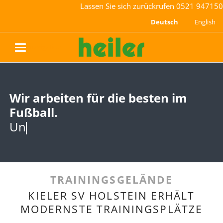
Lassen Sie sich zurückrufen
0521 947150
Deutsch
English
navigation
Wir arbeiten für die besten im
Wir arbeiten für die besten im
Fußball.
Fußball.
Und wir sind st
Und wir sind stolz darauf.
TRAININGSGELÄNDE
KIELER SV HOLSTEIN ERHÄLT
MODERNSTE TRAININGSPLÄTZE