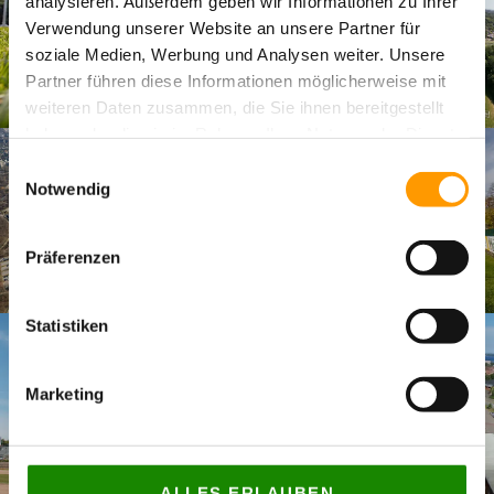
analysieren. Außerdem geben wir Informationen zu Ihrer
Verwendung unserer Website an unsere Partner für
soziale Medien, Werbung und Analysen weiter. Unsere
Partner führen diese Informationen möglicherweise mit
weiteren Daten zusammen, die Sie ihnen bereitgestellt
haben oder die sie im Rahmen Ihrer Nutzung der Dienste
gesammelt haben. Sie geben Einwilligung zu unseren
Einwilligungsauswahl
Cookies, wenn Sie unsere Webseite weiterhin nutzen.
Notwendig
Präferenzen
Statistiken
Marketing
ALLES ERLAUBEN