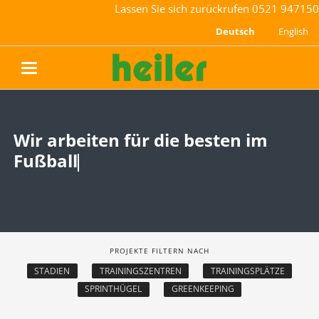
Lassen Sie sich zurückrufen
0521 947150
Deutsch
English
navigation
Wir arbeiten für die besten im
Wir arbeiten für die besten im
Fußball.
Fußball.
Und wir
Und wir sind stolz darauf.
PROJEKTE FILTERN NACH
STADIEN
TRAININGSZENTREN
TRAININGSPLÄTZE
SPRINTHÜGEL
GREENKEEPING